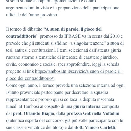
si sono sfidate a colpi di argomentazioni e contro
argomentazioni in vista e in preparazione della partecipazione
ufficiale dell’anno prossimo.
“A suon di parole, il gioco del
Il torneo di dibattito
contraddittorio”
promosso da IPRASE va in scena dal 2010 e
prevede che gli studenti si sfidino “a singolar tenzone” a suon di
tesi, antitesi e confutazioni. I temi selezionati dall’attenta giuria
ruotano attorno a tematiche di interesse di carattere giuridico,
civile, economico e sociale. (per approfondire, leggi la scheda
progetto al link
https://tambosi.tn.it/servizio/a-suon-di-parole-il-
gioco-del-contraddittorio/
)
Come ogni anno, il torneo prevede una selezione interna ad ogni
Istituto provinciale partecipante per decretare la squadra
rappresentante: e proprio qui si colloca la disputa inscenata
giuria interna
lunedì al Tambosi al cospetto di una
composta
prof. Orlando Biagio
prof.ssa Gabriella Voltolini
dal
, dalla
(autentica esperta del concorso, già più volte partecipante con le
dott. Vinicio Carletti
sue classi e vincitrice del titolo) e dal
.