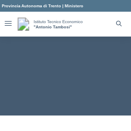
Vai ai contenuti
Vai al menu di navigazione
Vai al footer
Provincia Autonoma di Trento
|
Ministero
dell'Istruzione e del Merito
Istituto Tecnico Economico
"Antonio Tambosi"