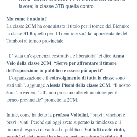
favore; la classe 3TB quella contro
Ma come è andata?
2CM
La classe
ha conquistato il titolo per il torneo del Biennio;
3TB
la classe
quello per il Triennio e sarà la rappresentante del
Tambosi al torneo provinciale.
Anna
“E’ stata un’esperienza costruttiva e liberatoria” ci dice
Velo della classe 2CM
“Serve per affrontare il timore
.
dell’esposizione in pubblico e essere più aperti”
.
coinvolgimento di tutta la classe
“L’organizzazione e il
sono
Alessia Pisoni della classe 2CM
stati utili”, aggiunge
. “Il nostro
è un ‘arrivederci’ all’anno prossimo alle eliminatorie per il
torneo provinciale” promette la 2CM.
prof.ssa Voltolini
Infine, come ha detto la
, “bravi i vincitori e
bravi i vinti. Perché qui oggi avete superato la timidezza e il
Voi tutti avete vinto,
timore di esporvi davanti ad u pubblico.
perché vi siete messi in gioco e avete accettato la sfida e il