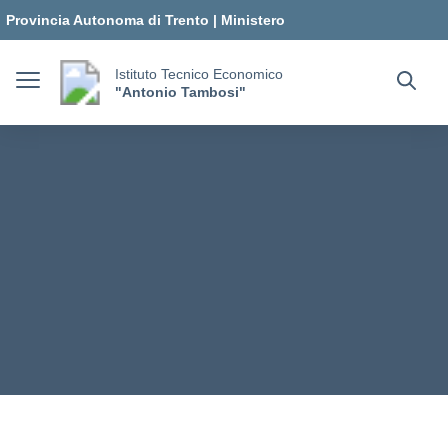
Vai ai contenuti
Vai al menu di navigazione
Vai al footer
Provincia Autonoma di Trento
|
Ministero
dell'Istruzione e del Merito
Istituto Tecnico Economico
"Antonio Tambosi"