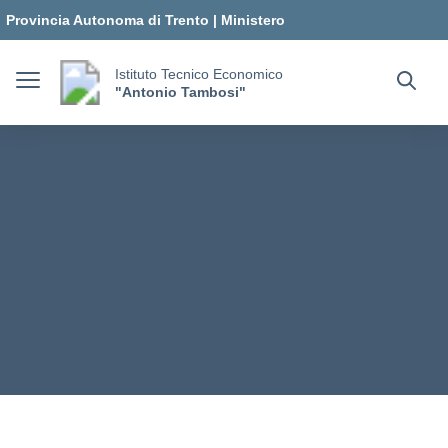
Vai ai contenuti
Vai al menu di navigazione
Vai al footer
Provincia Autonoma di Trento
|
Ministero
dell'Istruzione e del Merito
Istituto Tecnico Economico
"Antonio Tambosi"