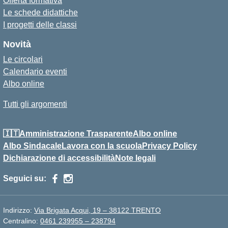
Offerta formativa
Le schede didattiche
I progetti delle classi
Novità
Le circolari
Calendario eventi
Albo online
Tutti gli argomenti
🇮🇹Amministrazione Trasparente
Albo online
Albo Sindacale
Lavora con la scuola
Privacy Policy
Dichiarazione di accessibilità
Note legali
Seguici su:
Indirizzo:
Via Brigata Acqui, 19 – 38122 TRENTO
Centralino:
0461 239955 – 238794