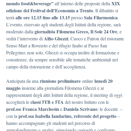
mondo food&beverage”
XIX
all’interno delle proposte della
edizione del Festival dell’Economia a Trento
. Il dibattito si
alle ore 12.15 fino alle 13.15
Sala Filarmonica
terrà
presso
.
L’evento, riservato agli studenti degli Istituti della regione, sarà
giornalista Filomena Greco, Il Sole 24 Ore
moderato dalla
, e
Alfio Ghezzi
vedrà l’intervento di
, Cuoco e Patron del ristorante
Senso Mart a Rovereto e del rifugio Inalto al Passo San
Pellegrino; non solo, Ghezzi si occupa inoltre di formazione e
consulenze, da sempre sensibile alle tematiche ambientali nel
campo della ristorazione e dell’accoglienza.
riunione
preliminare
lunedì 20
Anticipata da una
online
maggio
insieme alla giornalista Filomena Ghezzi e ai
rappresentanti degli altri Istituti della regione, il meeting di oggi
classi 5TB e 5TA
accoglierà le
del nostro Istituto con le
prof.sse Franca Marchesin
Daniela Scrivano
e
: le docenti –
prof.ssa Isabella Iandarino, referente del progetto
con la
–
hanno accompagnato gli studenti nel percorso di
approfondimento e analisi stimolando curiosità e confronto.