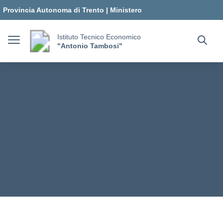
Vai ai contenuti
Vai al menu di navigazione
Vai al footer
Provincia Autonoma di Trento
|
Ministero
dell'Istruzione e del Merito
Istituto Tecnico Economico
"Antonio Tambosi"