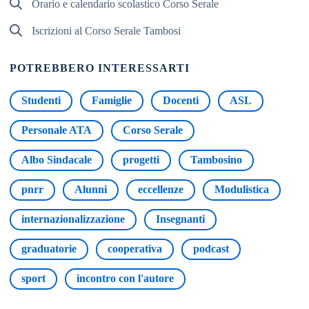
Orario e calendario scolastico Corso Serale
Iscrizioni al Corso Serale Tambosi
POTREBBERO INTERESSARTI
Studenti
Famiglie
Docenti
ASL
Personale ATA
Corso Serale
Albo Sindacale
progetti
Tambosino
pnrr
Alunni
eccellenze
Modulistica
internazionalizzazione
Insegnanti
graduatorie
cooperativa
podcast
sport
incontro con l'autore