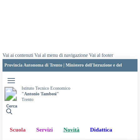
Vai ai contenuti
Vai al menu di navigazione
Vai al footer
Provincia Autonoma di Trento
|
Ministero dell'Istruzione e del
Merito
Accedi
Istituto Tecnico Economico
"Antonio Tambosi"
Trento
Cerca
Scuola
Servizi
Novità
Didattica