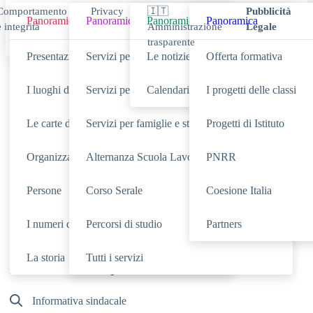
Comportamento
Privacy
🇮🇹
Pubblicità
Panoramica
Panoramica
Panoramica
Panoramica
e integrità
Amministrazione
Legale
trasparente
Presentazione
Servizi per docenti
Le notizie
Offerta formativa
Cerca
I luoghi della scuola
Servizi per il personale scolastico ATA
Calendario eventi
I progetti delle classi
Le carte della scuola
Servizi per famiglie e studenti
Progetti di Istituto
Organizzazione
Alternanza Scuola Lavoro
PNRR
SCUOLA
NOVITÀ
Cerca nella sezione
Cerca tra le
Persone
Corso Serale
Coesione Italia
SERVIZI
DIDATTICA
Cerca nei
Cerca nella
I numeri della scuola
TUTTO IL SITO
Percorsi di studio
Partners
Cerca in
La storia
Tutti i servizi
RICERCHE FREQUENTI
Informativa sindacale