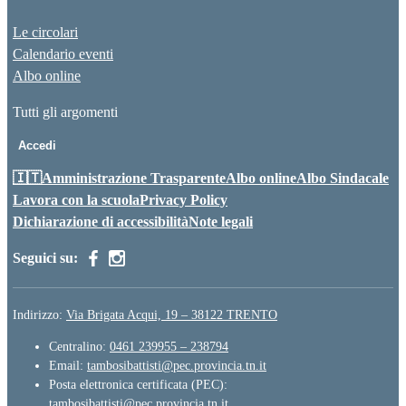
Le circolari
Calendario eventi
Albo online
Tutti gli argomenti
Accedi
🇮🇹Amministrazione Trasparente
Albo online
Albo Sindacale
Lavora con la scuola
Privacy Policy
Dichiarazione di accessibilità
Note legali
Seguici su:
Indirizzo:
Via Brigata Acqui, 19 – 38122 TRENTO
Centralino:
0461 239955 – 238794
Email:
tambosibattisti@pec.provincia.tn.it
Posta elettronica certificata (PEC):
tambosibattisti@pec.provincia.tn.it