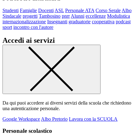
Studenti
Famiglie
Docenti
ASL
Personale ATA
Corso Serale
Albo
Sindacale
progetti
Tambosino
pnrr
Alunni
eccellenze
Modulistica
internazionalizzazione
Insegnanti
graduatorie
cooperativa
podcast
sport
incontro con l'autore
Accedi ai servizi
Da qui puoi accedere ai diversi servizi della scuola che richiedono
una autenticazione personale.
Google Workspace
Albo Pretorio
Lavora con la SCUOLA
Personale scolastico