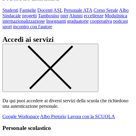
Studenti
Famiglie
Docenti
ASL
Personale ATA
Corso Serale
Albo
Sindacale
progetti
Tambosino
pnrr
Alunni
eccellenze
Modulistica
internazionalizzazione
Insegnanti
graduatorie
cooperativa
podcast
sport
incontro con l'autore
Accedi ai servizi
Da qui puoi accedere ai diversi servizi della scuola che richiedono
una autenticazione personale.
Google Workspace
Albo Pretorio
Lavora con la SCUOLA
Personale scolastico