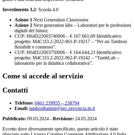
Investimento 3.2
: Scuola 4.0
Azione 1
Next Generation Classrooms
Azione 2
Next generation labs – Laboratori per le professioni
digitali del futuro;
CUP: H64D22003740006 – € 167.661,69 Identificativo
progetto: M4C1I3.2-2022-961-P-19217 – “Per un Tambosi
flessibile e connesso”.
CUP: H64D22003750006 – € 164.644,23 Identificativo
progetto: M4C1I3.2-2022-962-P-19242 – “TambLab –
laboratorio per la didattica collaborativa”.
Come si accede al servizio
Contatti
Telefono:
0461 239955 – 238794
Email:
tambosibattisti@pec.provincia.tn.it
Pubblicato:
09.03.2024
-
Revisione:
24.05.2024
Eccetto dove diversamente specificato, questo articolo è stato
rilasciato sotto Licenza Creative Commons Attribuzione 4.0 Italia.