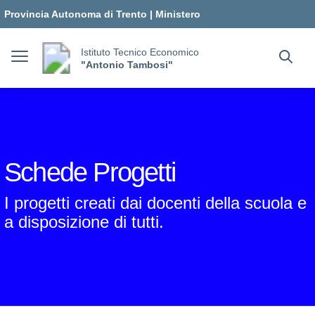
Vai ai contenuti
Vai al menu di navigazione
Vai al footer
Provincia Autonoma di Trento
|
Ministero
dell'Istruzione e del Merito
Istituto Tecnico Economico
"Antonio Tambosi"
Schede Progetti
I progetti creati dai docenti della scuola e
a disposizione di tutti.