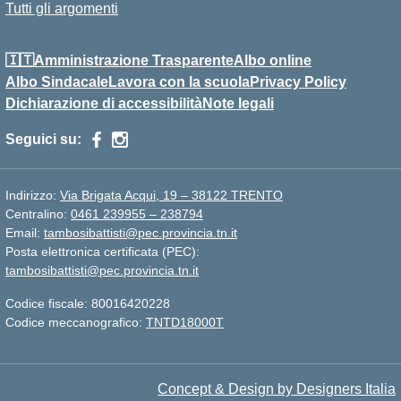
Tutti gli argomenti
🇮🇹Amministrazione Trasparente
Albo online
Albo Sindacale
Lavora con la scuola
Privacy Policy
Dichiarazione di accessibilità
Note legali
Seguici su:
Indirizzo:
Via Brigata Acqui, 19 – 38122 TRENTO
Centralino:
0461 239955 – 238794
Email:
tambosibattisti@pec.provincia.tn.it
Posta elettronica certificata (PEC):
tambosibattisti@pec.provincia.tn.it
Codice fiscale: 80016420228
Codice meccanografico:
TNTD18000T
Concept & Design by Designers Italia